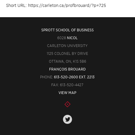
Short URL: https://carleton.ca/profbrouard/?p=725
SPROTT SCHOOL OF BUSINESS
6028
NICOL
CARLETON UNIVERSITY
1125 COLONEL BY DRIVE
OTTAWA, ON, K1S 5B6
FRANÇOIS BROUARD
PHONE:
613-520-2600 EXT. 2213
FAX: 613-520-4427
VIEW MAP