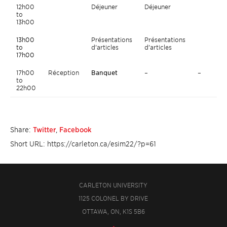
12h00
Déjeuner
Déjeuner
to
13h00
13h00
Présentations
Présentations
to
d’articles
d’articles
17h00
17h00
Réception
Banquet
–
–
to
22h00
Share:
Twitter
,
Facebook
Short URL: https://carleton.ca/esim22/?p=61
CARLETON UNIVERSITY
1125 COLONEL BY DRIVE
OTTAWA, ON, K1S 5B6