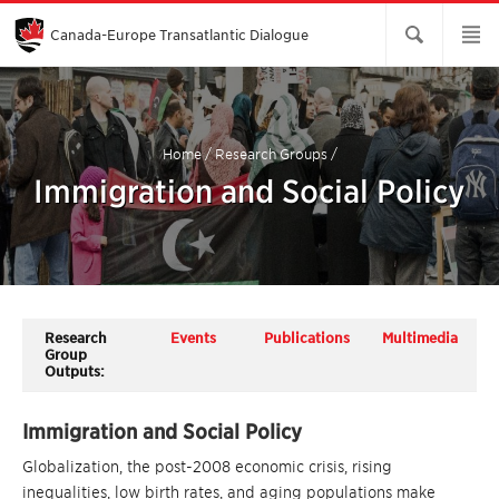
Skip
to
Main
Canada-Europe Transatlantic Dialogue
Content
Home
/
Research Groups
/
Immigration and Social Policy
Research
Events
Publications
Multimedia
Group
Outputs:
Immigration and Social Policy
Globalization, the post-2008 economic crisis, rising
inequalities, low birth rates, and aging populations make