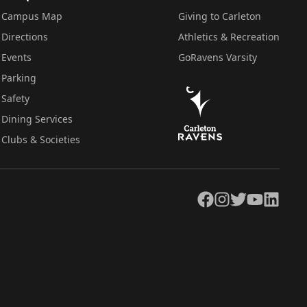
Campus Map
Giving to Carleton
Directions
Athletics & Recreation
Events
GoRavens Varsity
Parking
Safety
Dining Services
Clubs & Societies
Facebook
Instagram
Twitter
YouTube
LinkedIn