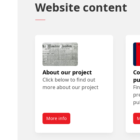
Website content
About our project
Co
pu
Click below to find out
more about our project
Fin
pr
pu
More info
M