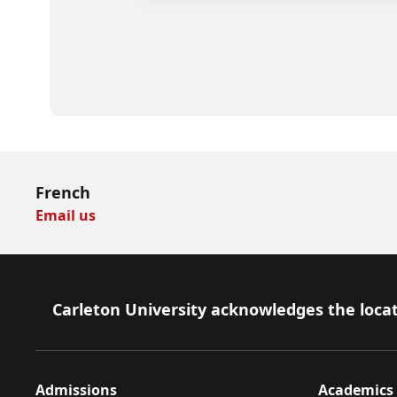
French
Email us
Footer
Carleton University acknowledges the locat
Admissions
Academics