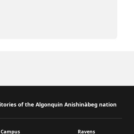
itories of the Algonquin Anishinàbeg nation
Campus
Ravens