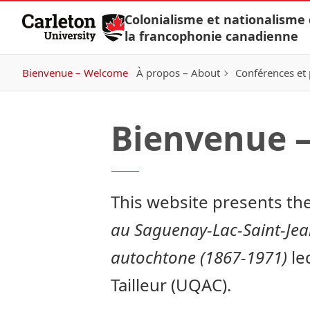
Skip to Content
Colonialisme et nationalisme
la francophonie canadienne
Bienvenue – Welcome
À propos – About
Conférences et 
Bienvenue 
This website presents th
au Saguenay-Lac-Saint-Jean
autochtone (1867-1971)
le
Tailleur (UQAC).