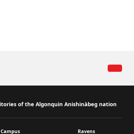
itories of the Algonquin Anishinàbeg nation
Campus
Ravens