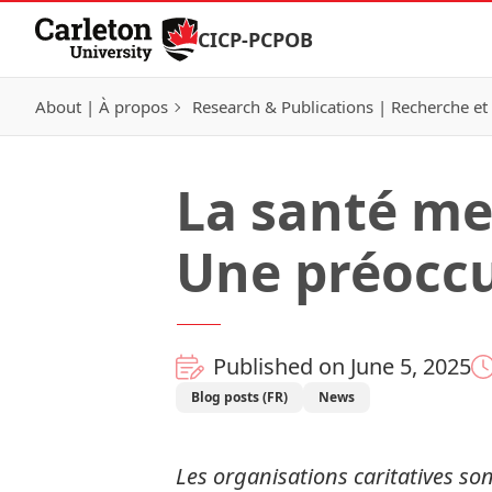
Skip to Content
CICP-PCPOB
About | À propos
Research & Publications | Recherche et 
La santé men
Une préoccu
Published on June 5, 2025
Blog posts (FR)
News
Les organisations caritatives so