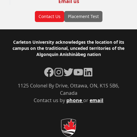
Email us
Contact Us
Placement Test
Footer
Carleton University acknowledges the location of its
campus on the traditional, unceded territories of the
Algonquin Anishinàbeg nation
Facebook
Instagram
Twitter
YouTube
LinkedIn
1125 Colonel By Drive, Ottawa, ON, K1S 5B6,
Canada
Contact us by
phone
or
email