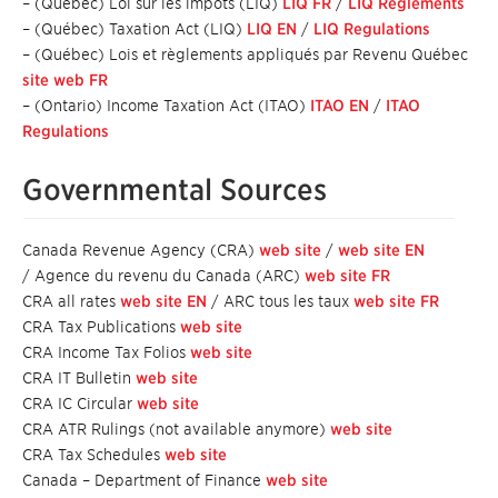
– (Québec) Loi sur les impôts (LIQ)
LIQ FR
/
LIQ Règlements
– (Québec) Taxation Act (LIQ)
LIQ EN
/
LIQ Regulations
– (Québec) Lois et règlements appliqués par Revenu Québec
site web FR
– (Ontario) Income Taxation Act (ITAO)
ITAO EN
/
ITAO
Regulations
Governmental Sources
Canada Revenue Agency (CRA)
web site
/
web site EN
/ Agence du revenu du Canada (ARC)
web site FR
CRA all rates
web site EN
/ ARC tous les taux
web site FR
CRA Tax Publications
web site
CRA Income Tax Folios
web site
CRA IT Bulletin
web site
CRA IC Circular
web site
CRA ATR Rulings (not available anymore)
web site
CRA Tax Schedules
web site
Canada – Department of Finance
web site