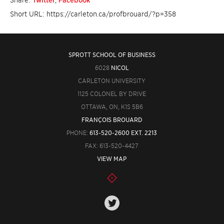
Share:
Twitter
,
Facebook
Short URL: https://carleton.ca/profbrouard/?p=358
SPROTT SCHOOL OF BUSINESS
6028
NICOL
CARLETON UNIVERSITY
1125 COLONEL BY DRIVE
OTTAWA, ON, K1S 5B6
FRANÇOIS BROUARD
PHONE:
613-520-2600 EXT. 2213
FAX: 613-520-4427
VIEW MAP