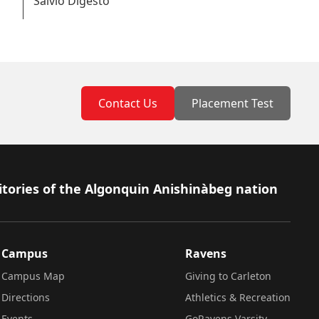
Salvio Digesto
Contact Us
Placement Test
itories of the Algonquin Anishinàbeg nation
Campus
Ravens
Campus Map
Giving to Carleton
Directions
Athletics & Recreation
Events
GoRavens Varsity