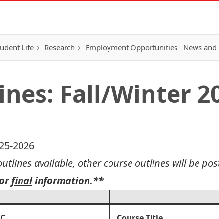
tudent Life
Research
Employment Opportunities
News and 
ines: Fall/Winter 2
025-2026
tlines available, other course outlines will be po
or
final
information.**
EC
Course Title