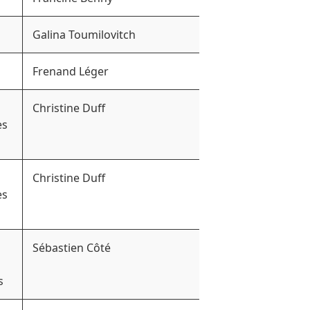
Galina Toumilovitch
Frenand Léger
Christine Duff
es
Christine Duff
es
Sébastien Côté
s