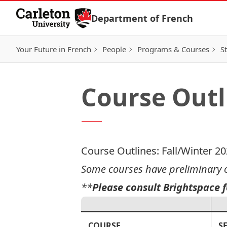
Skip to Content
Department of French
Your Future in French
People
Programs & Courses
S
Course Outl
Course Outlines: Fall/Winter 2
Some courses have preliminary ou
**
Please consult
Brightspace
f
COURSE
S