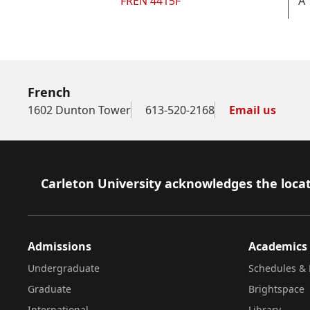
FREN 4415F
A
French
1602 Dunton Tower
613-520-2168
Email us
Footer
Carleton University acknowledges the locat
Admissions
Academics
Undergraduate
Schedules & 
Graduate
Brightspace
International
Library