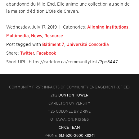
abandonné du Mile-End. Elle anime une collection au sein de
la maison d’édition L’Oie de Cravan.
Wednesday, July 17, 2019
| Categories:
Aligning Institutions
,
Multimedia
,
News
,
Resource
Post tagged with
Bâtiment 7
,
Université Concordia
Share:
Twitter
,
Facebook
Short URL: https://carleton.ca/communityfirst/?p=8447
COMMUNITY FIRST: IMPACTS OF COMMUNITY ENGAGEMENT (CFICE)
2112
DUNTON TOWER
CARLETON UNIVERSITY
1125 COLONEL BY DRIVE
OTTAWA, ON, K1S 5B6
CFICE TEAM
PHONE:
613-520-2600 X8241