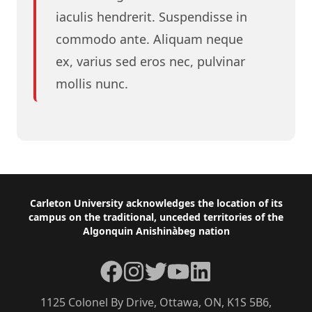
iaculis hendrerit. Suspendisse in
commodo ante. Aliquam neque
ex, varius sed eros nec, pulvinar
mollis nunc.
Footer
Carleton University acknowledges the location of its
campus on the traditional, unceded territories of the
Algonquin Anishinàbeg nation
Facebook
Instagram
Twitter
YouTube
LinkedIn
1125 Colonel By Drive, Ottawa, ON, K1S 5B6,