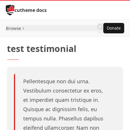
Skip to Content
cutheme docs
Browse
Donate
test testimonial
Pellentesque non dui urna.
Vestibulum consectetur ex eros,
et imperdiet quam tristique in.
Quisque ac dignissim felis, eu
tempus nulla. Phasellus dapibus
eleifend ullamcorper. Nam non